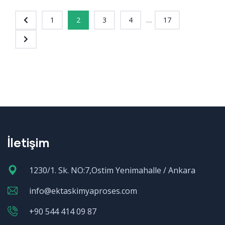
...
1
2
3
4
17
İletişim
1230/1. Sk. NO:7,Ostim Yenimahalle / Ankara
info@ektaskimyaproses.com
+90 544 414 09 87