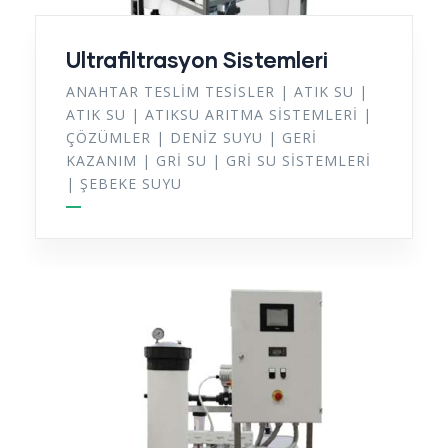
Ultrafiltrasyon Sistemleri
ANAHTAR TESLIM TESISLER
|
ATIK SU
|
ATIK SU
|
ATIKSU ARITMA SISTEMLERI
|
ÇÖZÜMLER
|
DENIZ SUYU
|
GERI
KAZANIM
|
GRI SU
|
GRI SU SISTEMLERI
|
ŞEBEKE SUYU