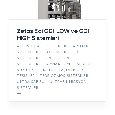
Zetaş Edi CDI-LOW ve CDI-
HIGH Sistemleri
ATIK SU
|
ATIK SU
|
ATIKSU ARITMA
SISTEMLERI
|
ÇÖZÜMLER
|
EDİ
SISTEMLERI
|
GRI SU
|
GRI SU
SISTEMLERI
|
KAYNAK SUYU
|
ŞEBEKE
SUYU
|
SISTEMLER
|
TAŞINABILIR
TESISLER
|
TERS OZMOS SISTEMLERI
|
ULTRA SAF SU
|
ULTRAFILTRASYON
SISTEMLERI