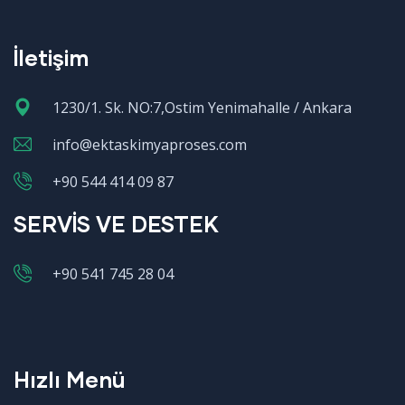
İletişim
1230/1. Sk. NO:7,Ostim Yenimahalle / Ankara
info@ektaskimyaproses.com
+90 544 414 09 87
SERVİS VE DESTEK
+90 541 745 28 04
Hızlı Menü