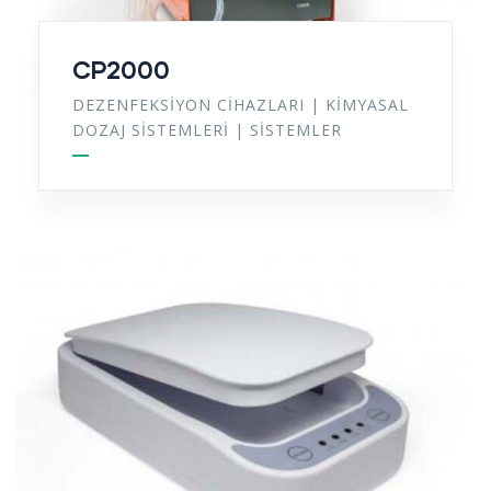
CP2000
DEZENFEKSIYON CIHAZLARI
|
KIMYASAL
DOZAJ SISTEMLERI
|
SISTEMLER