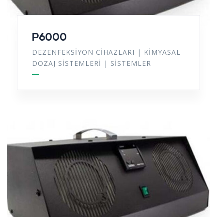
P6000
DEZENFEKSIYON CIHAZLARI
|
KIMYASAL
DOZAJ SISTEMLERI
|
SISTEMLER