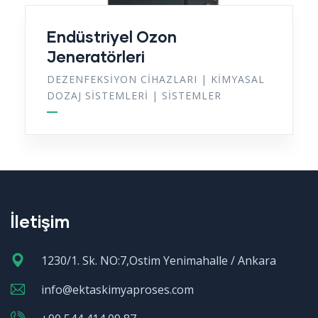
Endüstriyel Ozon
Jeneratörleri
DEZENFEKSIYON CIHAZLARI
|
KIMYASAL
DOZAJ SISTEMLERI
|
SISTEMLER
İletişim
1230/1. Sk. NO:7,Ostim Yenimahalle / Ankara
info@ektaskimyaproses.com