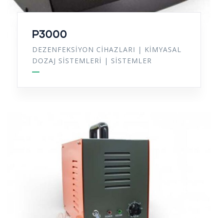
P3000
DEZENFEKSIYON CIHAZLARI
|
KIMYASAL
DOZAJ SISTEMLERI
|
SISTEMLER