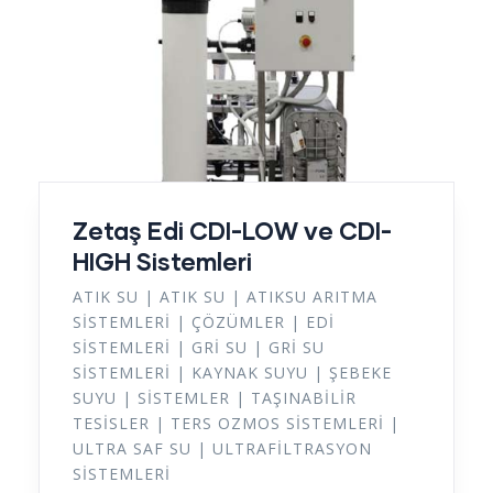
Zetaş Edi CDI-LOW ve CDI-
HIGH Sistemleri
ATIK SU
|
ATIK SU
|
ATIKSU ARITMA
SISTEMLERI
|
ÇÖZÜMLER
|
EDİ
SISTEMLERI
|
GRI SU
|
GRI SU
SISTEMLERI
|
KAYNAK SUYU
|
ŞEBEKE
SUYU
|
SISTEMLER
|
TAŞINABILIR
TESISLER
|
TERS OZMOS SISTEMLERI
|
ULTRA SAF SU
|
ULTRAFILTRASYON
SISTEMLERI