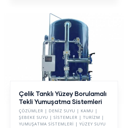
Çelik Tanklı Yüzey Borulamalı
Tekli Yumuşatma Sistemleri
ÇÖZÜMLER
|
DENIZ SUYU
|
KAMU
|
ŞEBEKE SUYU
|
SISTEMLER
|
TURIZM
|
YUMUŞATMA SISTEMLERI
|
YÜZEY SUYU