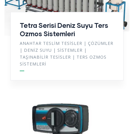
Tetra Serisi Deniz Suyu Ters
Ozmos Sistemleri
ANAHTAR TESLIM TESISLER
|
ÇÖZÜMLER
|
DENIZ SUYU
|
SISTEMLER
|
TAŞINABILIR TESISLER
|
TERS OZMOS
SISTEMLERI