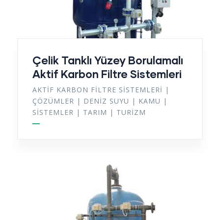
Çelik Tanklı Yüzey Borulamalı
Aktif Karbon Filtre Sistemleri
AKTIF KARBON FILTRE SISTEMLERI
|
ÇÖZÜMLER
|
DENIZ SUYU
|
KAMU
|
SISTEMLER
|
TARIM
|
TURIZM