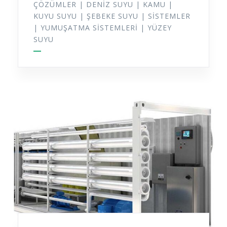
ÇÖZÜMLER
|
DENIZ SUYU
|
KAMU
|
KUYU SUYU
|
ŞEBEKE SUYU
|
SISTEMLER
|
YUMUŞATMA SISTEMLERI
|
YÜZEY
SUYU