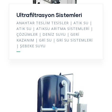
Ultrafiltrasyon Sistemleri
ANAHTAR TESLIM TESISLER
|
ATIK SU
|
ATIK SU
|
ATIKSU ARITMA SISTEMLERI
|
ÇÖZÜMLER
|
DENIZ SUYU
|
GERI
KAZANIM
|
GRI SU
|
GRI SU SISTEMLERI
|
ŞEBEKE SUYU