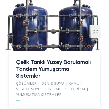
Çelik Tanklı Yüzey Borulamalı
Tandem Yumuşatma
Sistemleri
ÇÖZÜMLER
|
DENIZ SUYU
|
KAMU
|
ŞEBEKE SUYU
|
SISTEMLER
|
TURIZM
|
YUMUŞATMA SISTEMLERI